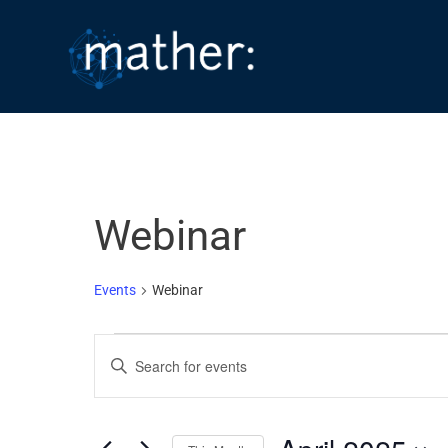
Skip
to
content
Webinar
Events
Webinar
Events
E
E
v
n
e
t